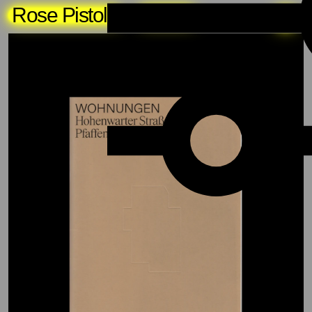
Rose Pistola
About